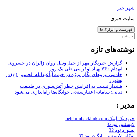
رفتن
شهر خبر
به
سایت خبری
نوشته‌ها
فهرست و ابزارک‌ها
جستجو
برای:
نوشته‌های تازه
گزارش خبرنگار مهر از حمل‌ونقل روان زائران در خسروی
انهدام ۷۴۰ پهپاد اوکراینی طی یک روز
خادمی نیروهای یگان ویژه در خیمه اباعبدالله الحسین (ع) در
بجنورد
هشدار نسبت به افزایش خطر آتش‌سوزی در طبیعت
دیانی: سامانه اعتبارسنجی خوابگاه‌ها راه‌اندازی می‌شود
مدیر :
خرید بک لینک behtarinbacklink.com
لایسنس نود32
پسورد نود 32
اوکلی لایسنس رایگان نود 32