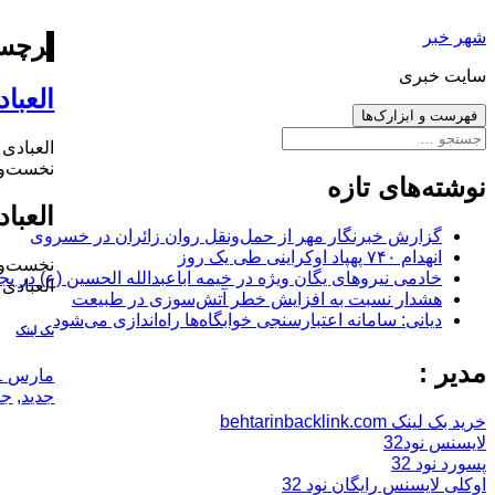
رفتن
شهر خبر
به
برچس
نوشته‌ها
سایت خبری
العبا
فهرست و ابزارک‌ها
جستجو
العبادی 
برای:
نخست‌وزی
نوشته‌های تازه
العبا
گزارش خبرنگار مهر از حمل‌ونقل روان زائران در خسروی
انهدام ۷۴۰ پهپاد اوکراینی طی یک روز
نخست‌وزی
خادمی نیروهای یگان ویژه در خیمه اباعبدالله الحسین (ع) در بج
العبادی 
هشدار نسبت به افزایش خطر آتش‌سوزی در طبیعت
دیانی: سامانه اعتبارسنجی خوابگاه‌ها راه‌اندازی می‌شود
بک لینک
مدیر :
ارسال
مارس 31, 2016
شده
جدید
,
جد
در
خرید بک لینک behtarinbacklink.com
لایسنس نود32
پسورد نود 32
اوکلی لایسنس رایگان نود 32