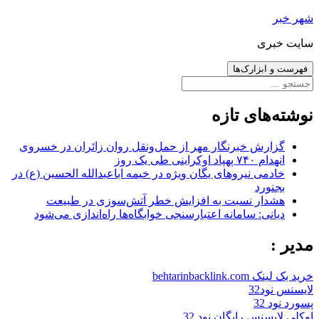
رفتن
شهر خبر
به
سایت خبری
نوشته‌ها
فهرست و ابزارک‌ها
جستجو
برای:
نوشته‌های تازه
گزارش خبرنگار مهر از حمل‌ونقل روان زائران در خسروی
انهدام ۷۴۰ پهپاد اوکراینی طی یک روز
خادمی نیروهای یگان ویژه در خیمه اباعبدالله الحسین (ع) در
بجنورد
هشدار نسبت به افزایش خطر آتش‌سوزی در طبیعت
دیانی: سامانه اعتبارسنجی خوابگاه‌ها راه‌اندازی می‌شود
مدیر :
خرید بک لینک behtarinbacklink.com
لایسنس نود32
پسورد نود 32
اوکلی لایسنس رایگان نود 32