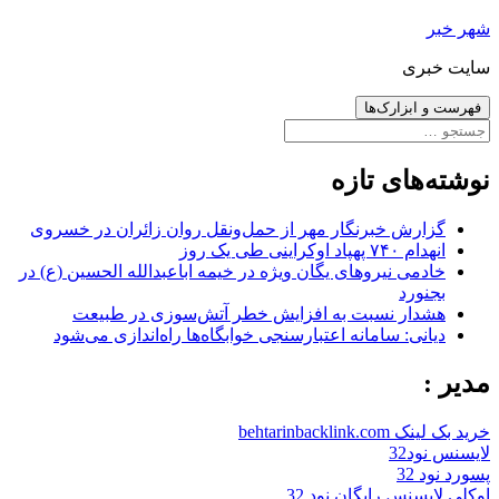
رفتن
شهر خبر
به
سایت خبری
نوشته‌ها
فهرست و ابزارک‌ها
جستجو
برای:
نوشته‌های تازه
گزارش خبرنگار مهر از حمل‌ونقل روان زائران در خسروی
انهدام ۷۴۰ پهپاد اوکراینی طی یک روز
خادمی نیروهای یگان ویژه در خیمه اباعبدالله الحسین (ع) در
بجنورد
هشدار نسبت به افزایش خطر آتش‌سوزی در طبیعت
دیانی: سامانه اعتبارسنجی خوابگاه‌ها راه‌اندازی می‌شود
مدیر :
خرید بک لینک behtarinbacklink.com
لایسنس نود32
پسورد نود 32
اوکلی لایسنس رایگان نود 32