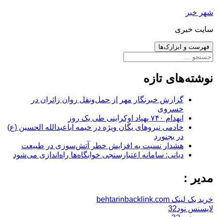
رفتن
شهر خبر
به
سایت خبری
نوشته‌ها
فهرست و ابزارک‌ها
جستجو
برای:
نوشته‌های تازه
گزارش خبرنگار مهر از حمل‌ونقل روان زائران در
خسروی
انهدام ۷۴۰ پهپاد اوکراینی طی یک روز
خادمی نیروهای یگان ویژه در خیمه اباعبدالله الحسین (ع)
در بجنورد
هشدار نسبت به افزایش خطر آتش‌سوزی در طبیعت
دیانی: سامانه اعتبارسنجی خوابگاه‌ها راه‌اندازی می‌شود
مدیر :
خرید بک لینک behtarinbacklink.com
لایسنس نود32