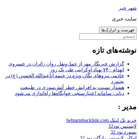
رفتن
شهر خبر
به
سایت خبری
نوشته‌ها
فهرست و ابزارک‌ها
جستجو
برای:
نوشته‌های تازه
گزارش خبرنگار مهر از حمل‌ونقل روان زائران در خسروی
انهدام ۷۴۰ پهپاد اوکراینی طی یک روز
خادمی نیروهای یگان ویژه در خیمه اباعبدالله الحسین (ع) در
بجنورد
هشدار نسبت به افزایش خطر آتش‌سوزی در طبیعت
دیانی: سامانه اعتبارسنجی خوابگاه‌ها راه‌اندازی می‌شود
مدیر :
خرید بک لینک behtarinbacklink.com
لایسنس نود32
پسورد نود 32
اوکلی لایسنس رایگان نود 32