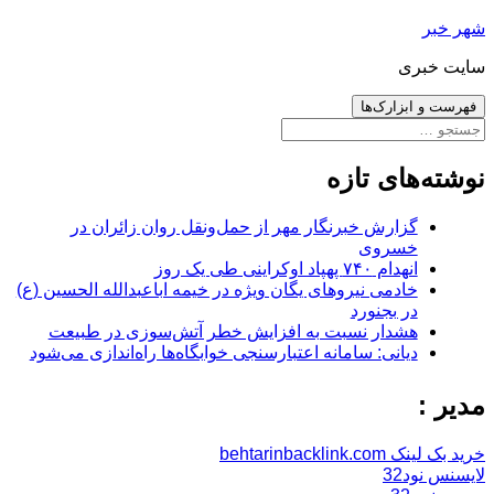
رفتن
شهر خبر
به
سایت خبری
نوشته‌ها
فهرست و ابزارک‌ها
جستجو
برای:
نوشته‌های تازه
گزارش خبرنگار مهر از حمل‌ونقل روان زائران در
خسروی
انهدام ۷۴۰ پهپاد اوکراینی طی یک روز
خادمی نیروهای یگان ویژه در خیمه اباعبدالله الحسین (ع)
در بجنورد
هشدار نسبت به افزایش خطر آتش‌سوزی در طبیعت
دیانی: سامانه اعتبارسنجی خوابگاه‌ها راه‌اندازی می‌شود
مدیر :
خرید بک لینک behtarinbacklink.com
لایسنس نود32