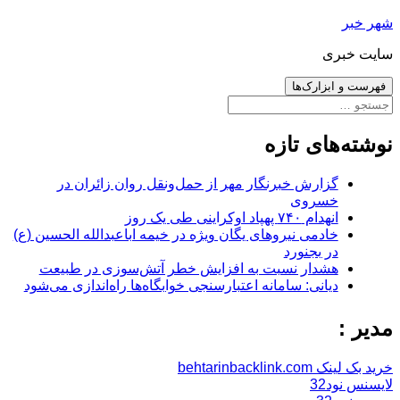
رفتن
شهر خبر
به
سایت خبری
نوشته‌ها
فهرست و ابزارک‌ها
جستجو
برای:
نوشته‌های تازه
گزارش خبرنگار مهر از حمل‌ونقل روان زائران در
خسروی
انهدام ۷۴۰ پهپاد اوکراینی طی یک روز
خادمی نیروهای یگان ویژه در خیمه اباعبدالله الحسین (ع)
در بجنورد
هشدار نسبت به افزایش خطر آتش‌سوزی در طبیعت
دیانی: سامانه اعتبارسنجی خوابگاه‌ها راه‌اندازی می‌شود
مدیر :
خرید بک لینک behtarinbacklink.com
لایسنس نود32