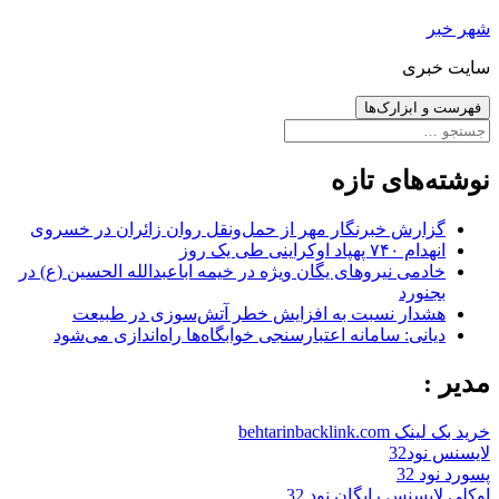
رفتن
شهر خبر
به
سایت خبری
نوشته‌ها
فهرست و ابزارک‌ها
جستجو
برای:
نوشته‌های تازه
گزارش خبرنگار مهر از حمل‌ونقل روان زائران در خسروی
انهدام ۷۴۰ پهپاد اوکراینی طی یک روز
خادمی نیروهای یگان ویژه در خیمه اباعبدالله الحسین (ع) در
بجنورد
هشدار نسبت به افزایش خطر آتش‌سوزی در طبیعت
دیانی: سامانه اعتبارسنجی خوابگاه‌ها راه‌اندازی می‌شود
مدیر :
خرید بک لینک behtarinbacklink.com
لایسنس نود32
پسورد نود 32
اوکلی لایسنس رایگان نود 32