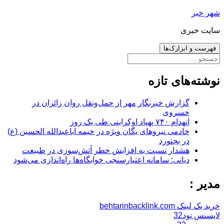
رفتن
شهر خبر
به
سایت خبری
نوشته‌ها
فهرست و ابزارک‌ها
جستجو
برای:
نوشته‌های تازه
گزارش خبرنگار مهر از حمل‌ونقل روان زائران در
خسروی
انهدام ۷۴۰ پهپاد اوکراینی طی یک روز
خادمی نیروهای یگان ویژه در خیمه اباعبدالله الحسین (ع)
در بجنورد
هشدار نسبت به افزایش خطر آتش‌سوزی در طبیعت
دیانی: سامانه اعتبارسنجی خوابگاه‌ها راه‌اندازی می‌شود
مدیر :
خرید بک لینک behtarinbacklink.com
لایسنس نود32