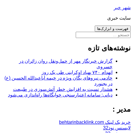
رفتن
شهر خبر
به
سایت خبری
نوشته‌ها
فهرست و ابزارک‌ها
جستجو
برای:
نوشته‌های تازه
گزارش خبرنگار مهر از حمل‌ونقل روان زائران در
خسروی
انهدام ۷۴۰ پهپاد اوکراینی طی یک روز
خادمی نیروهای یگان ویژه در خیمه اباعبدالله الحسین (ع)
در بجنورد
هشدار نسبت به افزایش خطر آتش‌سوزی در طبیعت
دیانی: سامانه اعتبارسنجی خوابگاه‌ها راه‌اندازی می‌شود
مدیر :
خرید بک لینک behtarinbacklink.com
لایسنس نود32