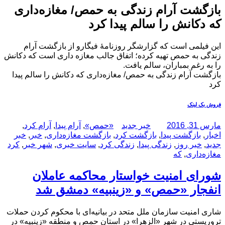
بازگشت آرام زندگی به حمص/ مغازه‌داری
که دکانش را سالم پیدا کرد
این فیلمی است که گزارشگر روزنامۀ فیگارو از بازگشت آرام
زندگی به حمص تهیه کرده؛ اتفاق جالب مغازه داری است که دکانش
را به رغم بمباران، سالم یافت.
بازگشت آرام زندگی به حمص/ مغازه‌داری که دکانش را سالم پیدا
کرد
فروش بک لینک
ارسال
نویسنده
دسته‌ها
برچسب‌ها
مارس 31, 2016
خبر جدید
«حمص»
,
آرام پیدا
,
آرام کرد
,
شده
اخبار
,
بازگشت پیدا
,
بازگشت کرد
,
بازگشت مغازه‌داری
,
خبر
,
خبر
در
جدید
,
خبر روز
,
زندگی پیدا
,
زندگی کرد
,
سایت خبری
,
شهر خبر
,
کرد
مغازه‌داری
,
که
شورای امنیت خواستار محاکمه عاملان
انفجار «حمص» و «زینبیه» دمشق شد
شاری امنیت سازمان ملل متحد در بیانیه‌ای با محکوم کردن حملات
تروریستی در شهر «الزهرا» در استان حمص و منطقه «زینبیه» در