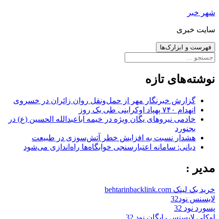
رفتن
شهر خبر
به
سایت خبری
نوشته‌ها
فهرست و ابزارک‌ها
جستجو
برای:
نوشته‌های تازه
گزارش خبرنگار مهر از حمل‌ونقل روان زائران در خسروی
انهدام ۷۴۰ پهپاد اوکراینی طی یک روز
خادمی نیروهای یگان ویژه در خیمه اباعبدالله الحسین (ع) در
بجنورد
هشدار نسبت به افزایش خطر آتش‌سوزی در طبیعت
دیانی: سامانه اعتبارسنجی خوابگاه‌ها راه‌اندازی می‌شود
مدیر :
خرید بک لینک behtarinbacklink.com
لایسنس نود32
پسورد نود 32
اوکلی لایسنس رایگان نود 32