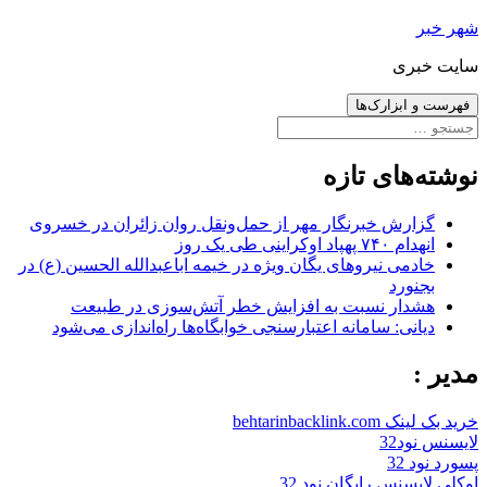
رفتن
شهر خبر
به
سایت خبری
نوشته‌ها
فهرست و ابزارک‌ها
جستجو
برای:
نوشته‌های تازه
گزارش خبرنگار مهر از حمل‌ونقل روان زائران در خسروی
انهدام ۷۴۰ پهپاد اوکراینی طی یک روز
خادمی نیروهای یگان ویژه در خیمه اباعبدالله الحسین (ع) در
بجنورد
هشدار نسبت به افزایش خطر آتش‌سوزی در طبیعت
دیانی: سامانه اعتبارسنجی خوابگاه‌ها راه‌اندازی می‌شود
مدیر :
خرید بک لینک behtarinbacklink.com
لایسنس نود32
پسورد نود 32
اوکلی لایسنس رایگان نود 32