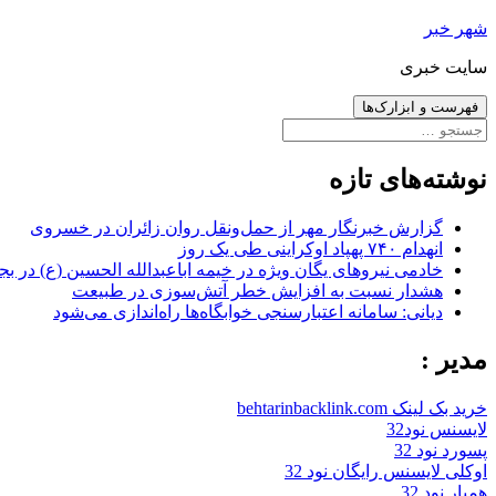
رفتن
شهر خبر
به
سایت خبری
نوشته‌ها
فهرست و ابزارک‌ها
جستجو
برای:
نوشته‌های تازه
گزارش خبرنگار مهر از حمل‌ونقل روان زائران در خسروی
انهدام ۷۴۰ پهپاد اوکراینی طی یک روز
خادمی نیروهای یگان ویژه در خیمه اباعبدالله الحسین (ع) در بج
هشدار نسبت به افزایش خطر آتش‌سوزی در طبیعت
دیانی: سامانه اعتبارسنجی خوابگاه‌ها راه‌اندازی می‌شود
مدیر :
خرید بک لینک behtarinbacklink.com
لایسنس نود32
پسورد نود 32
اوکلی لایسنس رایگان نود 32
همیار نود 32