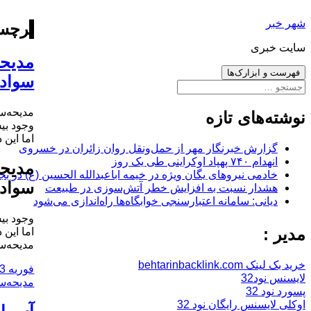
رفتن
شهر خبر
به
برچس
نوشته‌ها
سایت خبری
مدیحه
فهرست و ابزارک‌ها
سواد
جستجو
برای:
مدیحه‌س
نوشته‌های تازه
اما این 
گزارش خبرنگار مهر از حمل‌ونقل روان زائران در خسروی
انهدام ۷۴۰ پهپاد اوکراینی طی یک روز
مدیحه
خادمی نیروهای یگان ویژه در خیمه اباعبدالله الحسین (ع) در بج
سواد
هشدار نسبت به افزایش خطر آتش‌سوزی در طبیعت
دیانی: سامانه اعتبارسنجی خوابگاه‌ها راه‌اندازی می‌شود
مدیر :
اما این 
مدیحه‌س
خرید بک لینک behtarinbacklink.com
ارسال
فوریه 3, 2018
لایسنس نود32
شده
مدیحه‌س
پسورد نود 32
در
اوکلی لایسنس رایگان نود 32