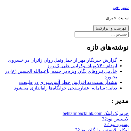
رفتن
شهر خبر
به
سایت خبری
نوشته‌ها
فهرست و ابزارک‌ها
جستجو
برای:
نوشته‌های تازه
گزارش خبرنگار مهر از حمل‌ونقل روان زائران در خسروی
انهدام ۷۴۰ پهپاد اوکراینی طی یک روز
خادمی نیروهای یگان ویژه در خیمه اباعبدالله الحسین (ع) در
بجنورد
هشدار نسبت به افزایش خطر آتش‌سوزی در طبیعت
دیانی: سامانه اعتبارسنجی خوابگاه‌ها راه‌اندازی می‌شود
مدیر :
خرید بک لینک behtarinbacklink.com
لایسنس نود32
پسورد نود 32
اوکلی لایسنس رایگان نود 32