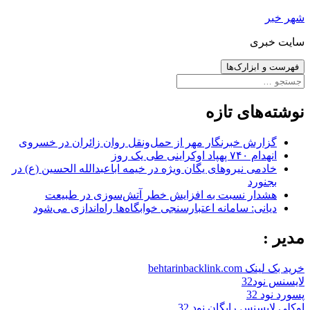
رفتن
شهر خبر
به
سایت خبری
نوشته‌ها
فهرست و ابزارک‌ها
جستجو
برای:
نوشته‌های تازه
گزارش خبرنگار مهر از حمل‌ونقل روان زائران در خسروی
انهدام ۷۴۰ پهپاد اوکراینی طی یک روز
خادمی نیروهای یگان ویژه در خیمه اباعبدالله الحسین (ع) در
بجنورد
هشدار نسبت به افزایش خطر آتش‌سوزی در طبیعت
دیانی: سامانه اعتبارسنجی خوابگاه‌ها راه‌اندازی می‌شود
مدیر :
خرید بک لینک behtarinbacklink.com
لایسنس نود32
پسورد نود 32
اوکلی لایسنس رایگان نود 32