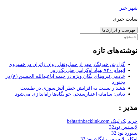
رفتن
شهر خبر
به
سایت خبری
نوشته‌ها
فهرست و ابزارک‌ها
جستجو
برای:
نوشته‌های تازه
گزارش خبرنگار مهر از حمل‌ونقل روان زائران در خسروی
انهدام ۷۴۰ پهپاد اوکراینی طی یک روز
خادمی نیروهای یگان ویژه در خیمه اباعبدالله الحسین (ع) در
بجنورد
هشدار نسبت به افزایش خطر آتش‌سوزی در طبیعت
دیانی: سامانه اعتبارسنجی خوابگاه‌ها راه‌اندازی می‌شود
مدیر :
خرید بک لینک behtarinbacklink.com
لایسنس نود32
پسورد نود 32
اوکلی لایسنس رایگان نود 32