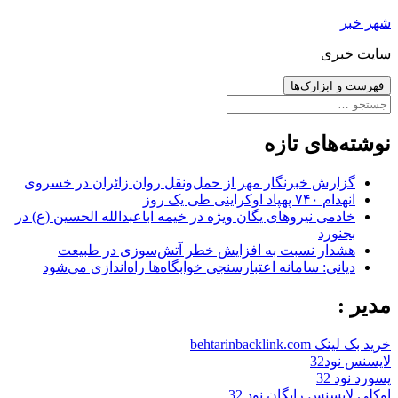
رفتن
شهر خبر
به
سایت خبری
نوشته‌ها
فهرست و ابزارک‌ها
جستجو
برای:
نوشته‌های تازه
گزارش خبرنگار مهر از حمل‌ونقل روان زائران در خسروی
انهدام ۷۴۰ پهپاد اوکراینی طی یک روز
خادمی نیروهای یگان ویژه در خیمه اباعبدالله الحسین (ع) در
بجنورد
هشدار نسبت به افزایش خطر آتش‌سوزی در طبیعت
دیانی: سامانه اعتبارسنجی خوابگاه‌ها راه‌اندازی می‌شود
مدیر :
خرید بک لینک behtarinbacklink.com
لایسنس نود32
پسورد نود 32
اوکلی لایسنس رایگان نود 32