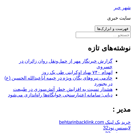
رفتن
شهر خبر
به
سایت خبری
نوشته‌ها
فهرست و ابزارک‌ها
جستجو
برای:
نوشته‌های تازه
گزارش خبرنگار مهر از حمل‌ونقل روان زائران در
خسروی
انهدام ۷۴۰ پهپاد اوکراینی طی یک روز
خادمی نیروهای یگان ویژه در خیمه اباعبدالله الحسین (ع)
در بجنورد
هشدار نسبت به افزایش خطر آتش‌سوزی در طبیعت
دیانی: سامانه اعتبارسنجی خوابگاه‌ها راه‌اندازی می‌شود
مدیر :
خرید بک لینک behtarinbacklink.com
لایسنس نود32