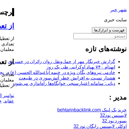
رفتن
شهر خبر
به
برچس
نوشته‌ها
سایت خبری
از تع
فهرست و ابزارک‌ها
جستجو
از تعطیل
برای:
تعدادی ا
نوشته‌های تازه
معلمان 
از تع
گزارش خبرنگار مهر از حمل‌ونقل روان زائران در خسروی
انهدام ۷۴۰ پهپاد اوکراینی طی یک روز
خادمی نیروهای یگان ویژه در خیمه اباعبدالله الحسین (ع) در بج
تعدادی ا
هشدار نسبت به افزایش خطر آتش‌سوزی در طبیعت
معلمان 
دیانی: سامانه اعتبارسنجی خوابگاه‌ها راه‌اندازی می‌شود
از تعطیل
ارسال
نوامبر 18, 2017
مدیر :
شده
عقاید
,
خ
در
خرید بک لینک behtarinbacklink.com
لایسنس نود32
پسورد نود 32
اوکلی لایسنس رایگان نود 32