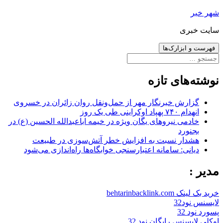
رفتن
شهر خبر
به
سایت خبری
نوشته‌ها
فهرست و ابزارک‌ها
جستجو
برای:
نوشته‌های تازه
گزارش خبرنگار مهر از حمل‌ونقل روان زائران در خسروی
انهدام ۷۴۰ پهپاد اوکراینی طی یک روز
خادمی نیروهای یگان ویژه در خیمه اباعبدالله الحسین (ع) در
بجنورد
هشدار نسبت به افزایش خطر آتش‌سوزی در طبیعت
دیانی: سامانه اعتبارسنجی خوابگاه‌ها راه‌اندازی می‌شود
مدیر :
خرید بک لینک behtarinbacklink.com
لایسنس نود32
پسورد نود 32
اوکلی لایسنس رایگان نود 32