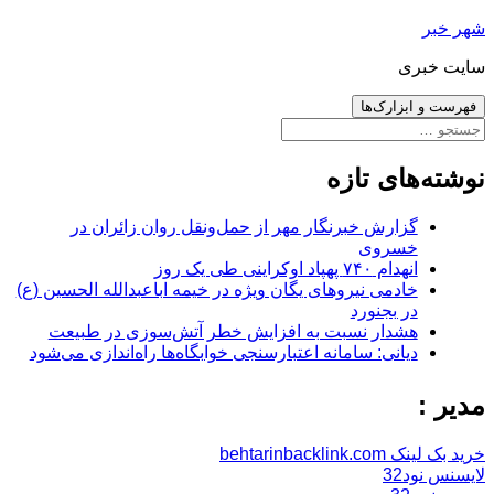
رفتن
شهر خبر
به
سایت خبری
نوشته‌ها
فهرست و ابزارک‌ها
جستجو
برای:
نوشته‌های تازه
گزارش خبرنگار مهر از حمل‌ونقل روان زائران در
خسروی
انهدام ۷۴۰ پهپاد اوکراینی طی یک روز
خادمی نیروهای یگان ویژه در خیمه اباعبدالله الحسین (ع)
در بجنورد
هشدار نسبت به افزایش خطر آتش‌سوزی در طبیعت
دیانی: سامانه اعتبارسنجی خوابگاه‌ها راه‌اندازی می‌شود
مدیر :
خرید بک لینک behtarinbacklink.com
لایسنس نود32