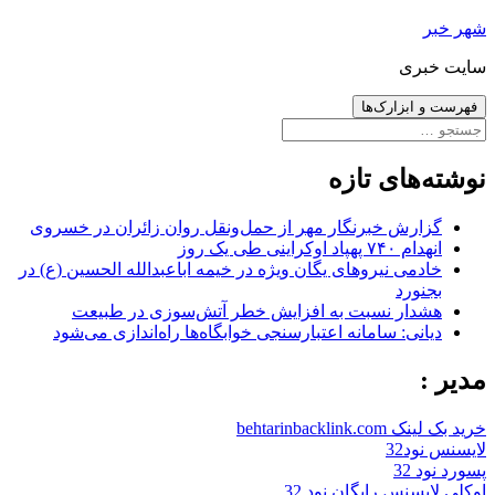
رفتن
شهر خبر
به
سایت خبری
نوشته‌ها
فهرست و ابزارک‌ها
جستجو
برای:
نوشته‌های تازه
گزارش خبرنگار مهر از حمل‌ونقل روان زائران در خسروی
انهدام ۷۴۰ پهپاد اوکراینی طی یک روز
خادمی نیروهای یگان ویژه در خیمه اباعبدالله الحسین (ع) در
بجنورد
هشدار نسبت به افزایش خطر آتش‌سوزی در طبیعت
دیانی: سامانه اعتبارسنجی خوابگاه‌ها راه‌اندازی می‌شود
مدیر :
خرید بک لینک behtarinbacklink.com
لایسنس نود32
پسورد نود 32
اوکلی لایسنس رایگان نود 32