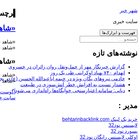
رفتن
شهر خبر
به
برچس
نوشته‌ها
سایت خبری
«شاهد
فهرست و ابزارک‌ها
جستجو
«شاهد خ
برای:
«شاهد خ
نوشته‌های تازه
«شاهد
گزارش خبرنگار مهر از حمل‌ونقل روان زائران در خسروی
انهدام ۷۴۰ پهپاد اوکراینی طی یک روز
«شاهد خ
خادمی نیروهای یگان ویژه در خیمه اباعبدالله الحسین (ع) در بج
«شاهد خ
هشدار نسبت به افزایش خطر آتش‌سوزی در طبیعت
دیانی: سامانه اعتبارسنجی خوابگاه‌ها راه‌اندازی می‌شود
ارسال
آگوست 1, 2017
شده
سایت خ
در
مدیر :
خرید بک لینک behtarinbacklink.com
لایسنس نود32
پسورد نود 32
اوکلی لایسنس رایگان نود 32