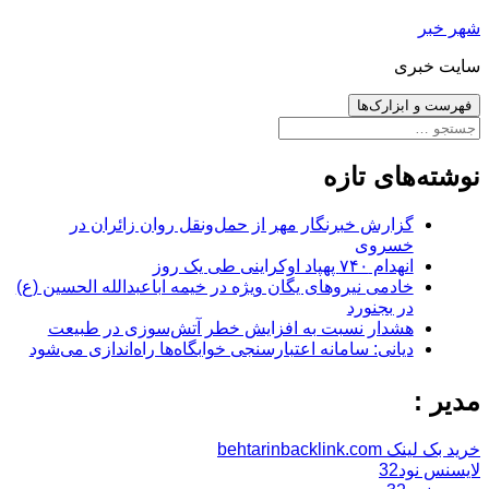
رفتن
شهر خبر
به
سایت خبری
نوشته‌ها
فهرست و ابزارک‌ها
جستجو
برای:
نوشته‌های تازه
گزارش خبرنگار مهر از حمل‌ونقل روان زائران در
خسروی
انهدام ۷۴۰ پهپاد اوکراینی طی یک روز
خادمی نیروهای یگان ویژه در خیمه اباعبدالله الحسین (ع)
در بجنورد
هشدار نسبت به افزایش خطر آتش‌سوزی در طبیعت
دیانی: سامانه اعتبارسنجی خوابگاه‌ها راه‌اندازی می‌شود
مدیر :
خرید بک لینک behtarinbacklink.com
لایسنس نود32