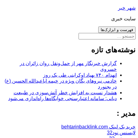
رفتن
شهر خبر
به
سایت خبری
نوشته‌ها
فهرست و ابزارک‌ها
جستجو
برای:
نوشته‌های تازه
گزارش خبرنگار مهر از حمل‌ونقل روان زائران در
خسروی
انهدام ۷۴۰ پهپاد اوکراینی طی یک روز
خادمی نیروهای یگان ویژه در خیمه اباعبدالله الحسین (ع)
در بجنورد
هشدار نسبت به افزایش خطر آتش‌سوزی در طبیعت
دیانی: سامانه اعتبارسنجی خوابگاه‌ها راه‌اندازی می‌شود
مدیر :
خرید بک لینک behtarinbacklink.com
لایسنس نود32