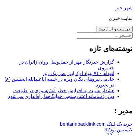
رفتن
شهر خبر
به
سایت خبری
نوشته‌ها
فهرست و ابزارک‌ها
جستجو
برای:
نوشته‌های تازه
گزارش خبرنگار مهر از حمل‌ونقل روان زائران در
خسروی
انهدام ۷۴۰ پهپاد اوکراینی طی یک روز
خادمی نیروهای یگان ویژه در خیمه اباعبدالله الحسین (ع)
در بجنورد
هشدار نسبت به افزایش خطر آتش‌سوزی در طبیعت
دیانی: سامانه اعتبارسنجی خوابگاه‌ها راه‌اندازی می‌شود
مدیر :
خرید بک لینک behtarinbacklink.com
لایسنس نود32