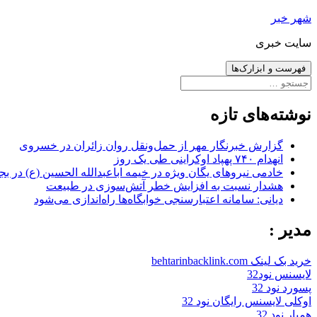
رفتن
شهر خبر
به
سایت خبری
نوشته‌ها
فهرست و ابزارک‌ها
جستجو
برای:
نوشته‌های تازه
گزارش خبرنگار مهر از حمل‌ونقل روان زائران در خسروی
انهدام ۷۴۰ پهپاد اوکراینی طی یک روز
خادمی نیروهای یگان ویژه در خیمه اباعبدالله الحسین (ع) در بج
هشدار نسبت به افزایش خطر آتش‌سوزی در طبیعت
دیانی: سامانه اعتبارسنجی خوابگاه‌ها راه‌اندازی می‌شود
مدیر :
خرید بک لینک behtarinbacklink.com
لایسنس نود32
پسورد نود 32
اوکلی لایسنس رایگان نود 32
همیار نود 32