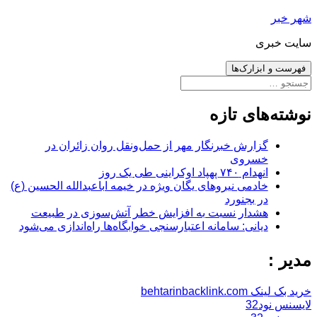
رفتن
شهر خبر
به
سایت خبری
نوشته‌ها
فهرست و ابزارک‌ها
جستجو
برای:
نوشته‌های تازه
گزارش خبرنگار مهر از حمل‌ونقل روان زائران در
خسروی
انهدام ۷۴۰ پهپاد اوکراینی طی یک روز
خادمی نیروهای یگان ویژه در خیمه اباعبدالله الحسین (ع)
در بجنورد
هشدار نسبت به افزایش خطر آتش‌سوزی در طبیعت
دیانی: سامانه اعتبارسنجی خوابگاه‌ها راه‌اندازی می‌شود
مدیر :
خرید بک لینک behtarinbacklink.com
لایسنس نود32