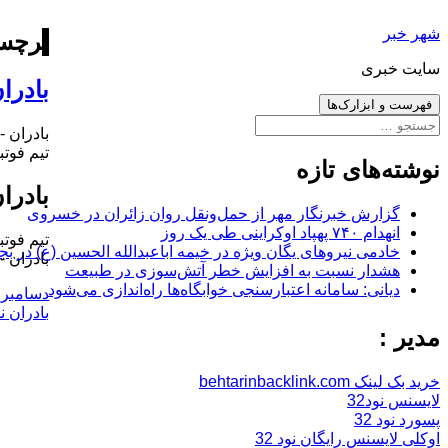
رفتن
شهر خبر
به
برچس
نوشته‌ها
سایت خبری
بادرا
فهرست و ابزارک‌ها
جستجو
بادران -
برای:
تیم فوت
نوشته‌های تازه
بادرا
گزارش خبرنگار مهر از حمل‌ونقل روان زائران در خسروی
انهدام ۷۴۰ پهپاد اوکراینی طی یک روز
تیم فوت
خادمی نیروهای یگان ویژه در خیمه اباعبدالله الحسین (ع) در بج
بادران -
هشدار نسبت به افزایش خطر آتش‌سوزی در طبیعت
دیانی: سامانه اعتبارسنجی خوابگاه‌ها راه‌اندازی می‌شود
ارسال
دسامبر 13, 2017
شده
بادران ن
در
مدیر :
خرید بک لینک behtarinbacklink.com
لایسنس نود32
پسورد نود 32
اوکلی لایسنس رایگان نود 32