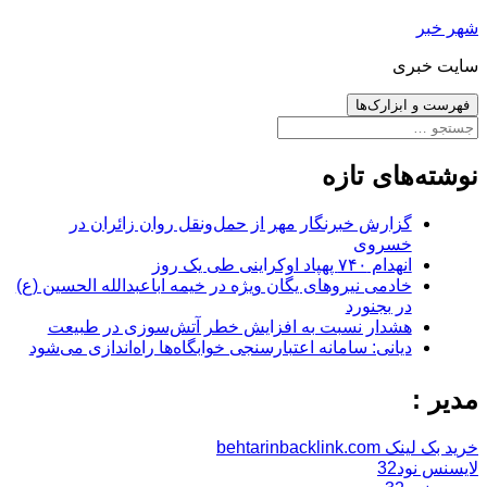
رفتن
شهر خبر
به
سایت خبری
نوشته‌ها
فهرست و ابزارک‌ها
جستجو
برای:
نوشته‌های تازه
گزارش خبرنگار مهر از حمل‌ونقل روان زائران در
خسروی
انهدام ۷۴۰ پهپاد اوکراینی طی یک روز
خادمی نیروهای یگان ویژه در خیمه اباعبدالله الحسین (ع)
در بجنورد
هشدار نسبت به افزایش خطر آتش‌سوزی در طبیعت
دیانی: سامانه اعتبارسنجی خوابگاه‌ها راه‌اندازی می‌شود
مدیر :
خرید بک لینک behtarinbacklink.com
لایسنس نود32