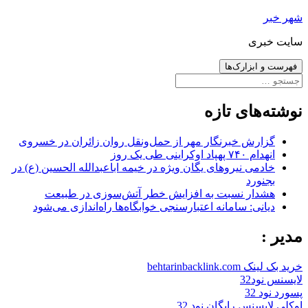
رفتن
شهر خبر
به
سایت خبری
نوشته‌ها
فهرست و ابزارک‌ها
جستجو
برای:
نوشته‌های تازه
گزارش خبرنگار مهر از حمل‌ونقل روان زائران در خسروی
انهدام ۷۴۰ پهپاد اوکراینی طی یک روز
خادمی نیروهای یگان ویژه در خیمه اباعبدالله الحسین (ع) در
بجنورد
هشدار نسبت به افزایش خطر آتش‌سوزی در طبیعت
دیانی: سامانه اعتبارسنجی خوابگاه‌ها راه‌اندازی می‌شود
مدیر :
خرید بک لینک behtarinbacklink.com
لایسنس نود32
پسورد نود 32
اوکلی لایسنس رایگان نود 32