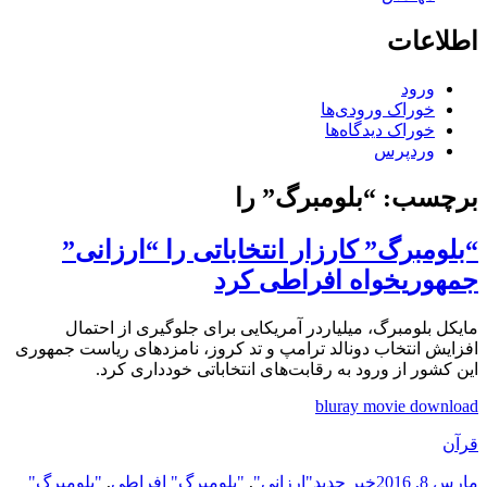
اطلاعات
ورود
خوراک ورودی‌ها
خوراک دیدگاه‌ها
وردپرس
برچسب:
“بلومبرگ” را
“بلومبرگ” کارزار انتخاباتی را “ارزانی”
جمهوریخواه افراطی کرد
مایکل بلومبرگ، میلیاردر آمریکایی برای جلوگیری از احتمال
افزایش انتخاب دونالد ترامپ و تد کروز، نامزدهای ریاست جمهوری
این کشور از ورود به رقابت‌های انتخاباتی خودداری کرد.
bluray movie download
قرآن
ارسال
دسته‌ها
نویسنده
برچسب‌ها
مارس 8, 2016
خبر جدید
"ارزانی"
,
"بلومبرگ" افراطی
,
"بلومبرگ"