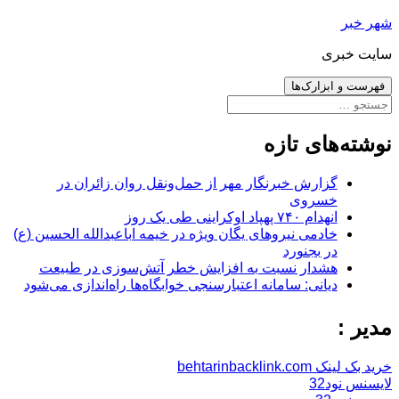
رفتن
شهر خبر
به
سایت خبری
نوشته‌ها
فهرست و ابزارک‌ها
جستجو
برای:
نوشته‌های تازه
گزارش خبرنگار مهر از حمل‌ونقل روان زائران در
خسروی
انهدام ۷۴۰ پهپاد اوکراینی طی یک روز
خادمی نیروهای یگان ویژه در خیمه اباعبدالله الحسین (ع)
در بجنورد
هشدار نسبت به افزایش خطر آتش‌سوزی در طبیعت
دیانی: سامانه اعتبارسنجی خوابگاه‌ها راه‌اندازی می‌شود
مدیر :
خرید بک لینک behtarinbacklink.com
لایسنس نود32