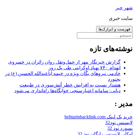
رفتن
شهر خبر
به
سایت خبری
نوشته‌ها
فهرست و ابزارک‌ها
جستجو
برای:
نوشته‌های تازه
گزارش خبرنگار مهر از حمل‌ونقل روان زائران در خسروی
انهدام ۷۴۰ پهپاد اوکراینی طی یک روز
خادمی نیروهای یگان ویژه در خیمه اباعبدالله الحسین (ع) در
بجنورد
هشدار نسبت به افزایش خطر آتش‌سوزی در طبیعت
دیانی: سامانه اعتبارسنجی خوابگاه‌ها راه‌اندازی می‌شود
مدیر :
خرید بک لینک behtarinbacklink.com
لایسنس نود32
پسورد نود 32
اوکلی لایسنس رایگان نود 32