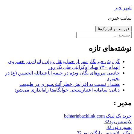
رفتن
شهر خبر
به
سایت خبری
نوشته‌ها
فهرست و ابزارک‌ها
جستجو
برای:
نوشته‌های تازه
گزارش خبرنگار مهر از حمل‌ونقل روان زائران در خسروی
انهدام ۷۴۰ پهپاد اوکراینی طی یک روز
خادمی نیروهای یگان ویژه در خیمه اباعبدالله الحسین (ع) در
بجنورد
هشدار نسبت به افزایش خطر آتش‌سوزی در طبیعت
دیانی: سامانه اعتبارسنجی خوابگاه‌ها راه‌اندازی می‌شود
مدیر :
خرید بک لینک behtarinbacklink.com
لایسنس نود32
پسورد نود 32
اوکلی لایسنس رایگان نود 32