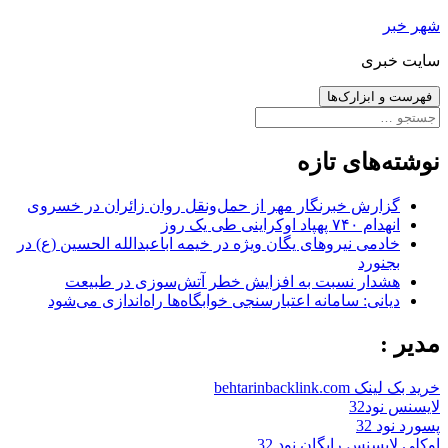
رفتن
شهر خبر
به
سایت خبری
نوشته‌ها
فهرست و ابزارک‌ها
جستجو
برای:
نوشته‌های تازه
گزارش خبرنگار مهر از حمل‌ونقل روان زائران در خسروی
انهدام ۷۴۰ پهپاد اوکراینی طی یک روز
خادمی نیروهای یگان ویژه در خیمه اباعبدالله الحسین (ع) در
بجنورد
هشدار نسبت به افزایش خطر آتش‌سوزی در طبیعت
دیانی: سامانه اعتبارسنجی خوابگاه‌ها راه‌اندازی می‌شود
مدیر :
خرید بک لینک behtarinbacklink.com
لایسنس نود32
پسورد نود 32
اوکلی لایسنس رایگان نود 32