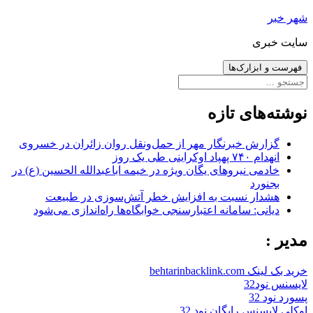
رفتن
شهر خبر
به
سایت خبری
نوشته‌ها
فهرست و ابزارک‌ها
جستجو
برای:
نوشته‌های تازه
گزارش خبرنگار مهر از حمل‌ونقل روان زائران در خسروی
انهدام ۷۴۰ پهپاد اوکراینی طی یک روز
خادمی نیروهای یگان ویژه در خیمه اباعبدالله الحسین (ع) در
بجنورد
هشدار نسبت به افزایش خطر آتش‌سوزی در طبیعت
دیانی: سامانه اعتبارسنجی خوابگاه‌ها راه‌اندازی می‌شود
مدیر :
خرید بک لینک behtarinbacklink.com
لایسنس نود32
پسورد نود 32
اوکلی لایسنس رایگان نود 32