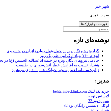
رفتن
شهر خبر
به
سایت خبری
نوشته‌ها
فهرست و ابزارک‌ها
جستجو
برای:
نوشته‌های تازه
گزارش خبرنگار مهر از حمل‌ونقل روان زائران در خسروی
انهدام ۷۴۰ پهپاد اوکراینی طی یک روز
خادمی نیروهای یگان ویژه در خیمه اباعبدالله الحسین (ع) در بج
هشدار نسبت به افزایش خطر آتش‌سوزی در طبیعت
دیانی: سامانه اعتبارسنجی خوابگاه‌ها راه‌اندازی می‌شود
مدیر :
خرید بک لینک behtarinbacklink.com
لایسنس نود32
پسورد نود 32
اوکلی لایسنس رایگان نود 32
همیار نود 32