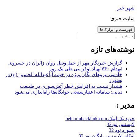
رفتن
شهر خبر
به
سایت خبری
نوشته‌ها
فهرست و ابزارک‌ها
جستجو
برای:
نوشته‌های تازه
گزارش خبرنگار مهر از حمل‌ونقل روان زائران در خسروی
انهدام ۷۴۰ پهپاد اوکراینی طی یک روز
خادمی نیروهای یگان ویژه در خیمه اباعبدالله الحسین (ع) در
بجنورد
هشدار نسبت به افزایش خطر آتش‌سوزی در طبیعت
دیانی: سامانه اعتبارسنجی خوابگاه‌ها راه‌اندازی می‌شود
مدیر :
خرید بک لینک behtarinbacklink.com
لایسنس نود32
پسورد نود 32
اوکلی لایسنس رایگان نود 32