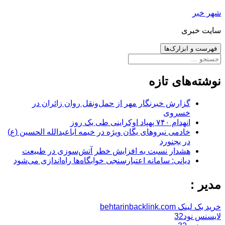
رفتن
شهر خبر
به
سایت خبری
نوشته‌ها
فهرست و ابزارک‌ها
جستجو
برای:
نوشته‌های تازه
گزارش خبرنگار مهر از حمل‌ونقل روان زائران در
خسروی
انهدام ۷۴۰ پهپاد اوکراینی طی یک روز
خادمی نیروهای یگان ویژه در خیمه اباعبدالله الحسین (ع)
در بجنورد
هشدار نسبت به افزایش خطر آتش‌سوزی در طبیعت
دیانی: سامانه اعتبارسنجی خوابگاه‌ها راه‌اندازی می‌شود
مدیر :
خرید بک لینک behtarinbacklink.com
لایسنس نود32