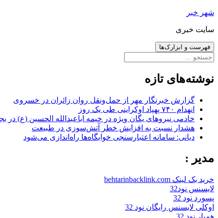
رفتن
شهر خبر
به
سایت خبری
نوشته‌ها
فهرست و ابزارک‌ها
جستجو
برای:
نوشته‌های تازه
گزارش خبرنگار مهر از حمل‌ونقل روان زائران در خسروی
انهدام ۷۴۰ پهپاد اوکراینی طی یک روز
خادمی نیروهای یگان ویژه در خیمه اباعبدالله الحسین (ع) در بج
هشدار نسبت به افزایش خطر آتش‌سوزی در طبیعت
دیانی: سامانه اعتبارسنجی خوابگاه‌ها راه‌اندازی می‌شود
مدیر :
خرید بک لینک behtarinbacklink.com
لایسنس نود32
پسورد نود 32
اوکلی لایسنس رایگان نود 32
همیار نود 32