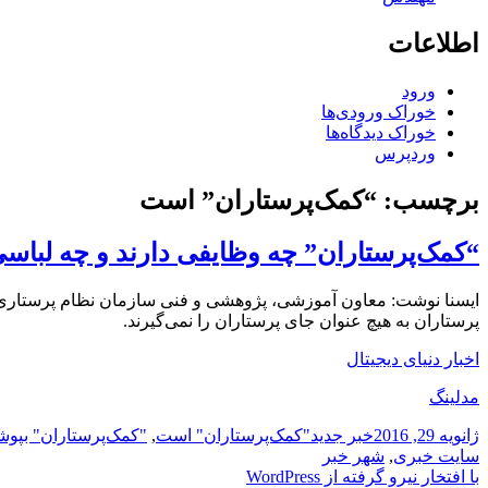
اطلاعات
ورود
خوراک ورودی‌ها
خوراک دیدگاه‌ها
وردپرس
برچسب:
“کمک‌پرستاران” است
“کمک‌پرستاران” چه وظایفی دارند و چه لباس
ایسنا نوشت: معاون آموزشی، پژوهشی و فنی سازمان نظام پرستاری ب
پرستاران به هیچ عنوان جای پرستاران را نمی‌گیرند.
اخبار دنیای دیجیتال
مدلینگ
ارسال
دسته‌ها
نویسنده
برچسب‌ها
ژانویه 29, 2016
خبر جدید
"کمک‌پرستاران" است
,
"کمک‌پرستاران" بپوش
شده
سایت خبری
,
شهر خبر
در
با افتخار نیرو گرفته از WordPress